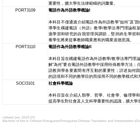
重要性，擴大學生法律範疇的詞彙量。
PORT3109
葡語作為外語教學概論I
本科目不僅通過介紹葡語作為外語教學“如何”及“
導學生構建葡語（外語）教學/教學法專門理論框
過學習和研究的自我管理與調節，堅持終生學習
養學生將來從事教師職業應有的職業道德意識。
PORT3110
葡語作為外語教學概論II
本科目旨在構建葡語作為外語教學/教學法專門理
解“為何”要在葡語外語教學中採用特殊教學方法；
語教與學各要素間有序互動的重要性；詳述如何
的語境和不同的教學目的而採用不同的教學模式和
SOCI3101
社會科學概論
本科目旨在介紹人類學、哲學、社會學、倫理學
提高學生對社會及人文科學重要性的認識，擴大學
cd4web [ver. 2025.07]
Bachelor of Arts in Chinese-Portuguese/Portuguese-Chinese Translation and Interpretation (C