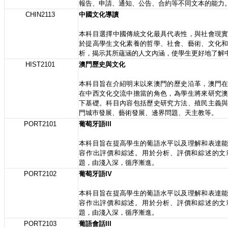
報告、申請、通知、公告、合約等不同文本的能力
CHIN2113
中國文化導讀
本科目選擇中國傳統文化最具代表性，與社會現
於提高學生文化素養的哲學、社會、藝術、文化
析，揭示其所蘊涵的人文內涵，使學生更好地了解
HIST2101
澳門歷史與文化
本科目旨在介紹明末以來澳門的歷史沿革，澳門
在中西文化交流中擔當的角色，為學生將來研究
下基礎。科目內容包括歷史研究方法、殖民主義
門城巿發展、藝術發展、邊界問題、天主教等。
PORT2101
葡萄牙語III
本科目旨在提高學生的葡語水平以及理解和表達
容作出評價和綜述。用於分析、評價和綜述的文
題，由淺入深，循序漸進。
PORT2102
葡萄牙語IV
本科目旨在提高學生的葡語水平以及理解和表達
容作出評價和綜述。用於分析、評價和綜述的文
題，由淺入深，循序漸進。
PORT2103
葡語會話III