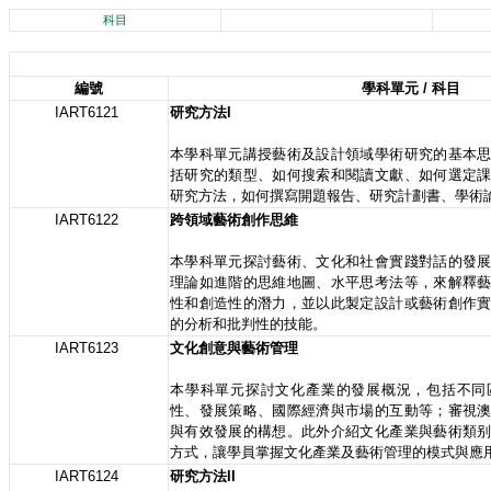
科目
編號
學科單元 / 科目
IART6121
研究方法I
本學科單元講授藝術及設計領域學術研究的基本
括研究的類型、如何搜索和閱讀文獻、如何選定
研究方法，如何撰寫開題報告、研究計劃書、學術
IART6122
跨領域藝術創作思維
本學科單元探討藝術、文化和社會實踐對話的發
理論如進階的思維地圖、水平思考法等，來解釋
性和創造性的潛力，並以此製定設計或藝術創作
的分析和批判性的技能。
IART6123
文化創意與藝術管理
本學科單元探討文化產業的發展概況，包括不同
性、發展策略、國際經濟與市場的互動等；審視
與有效發展的構想。此外介紹文化產業與藝術類
方式，讓學員掌握文化產業及藝術管理的模式與應
IART6124
研究方法II