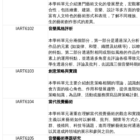
本學科單元介紹澳門藝術文化的發展歷史，宏觀
合性，包括繪畫、建築、音樂、設計等多方面的
富有人文特色的藝術形式和表現，了解不同種族
生的藝術創作形式的差異。
IART6102
音樂風格評析
本學科單元分兩個部分，第一部分是通過深入分析一
作品的元素 (如旋律、和聲、織體及結構等)，以
的特點。第二部分透過對相同或類似風格的作品
素上的運用特點，並透過多角度去評論各樣導致
學生透過分析、評論及批判，去認識三個音樂時期
IART6103
創意策略與實踐
本學科單元主要介紹創意策略相關的理論，認識
會方面的核心角色、作用和發展趨勢，提供進階
策略知識，為品牌、活動或服務撰寫品牌策略計劃
IART6104
當代視覺藝術
本學科單元著重在理解當代視覺藝術的觀念和實
主義以來藝術如何以解構、批判、關懷等方式介
群、後殖民、科技等議題，進而理解藝術如何通
以其達成跨領域的展示和參與之目的。
IART6105
音樂藝術專題研究