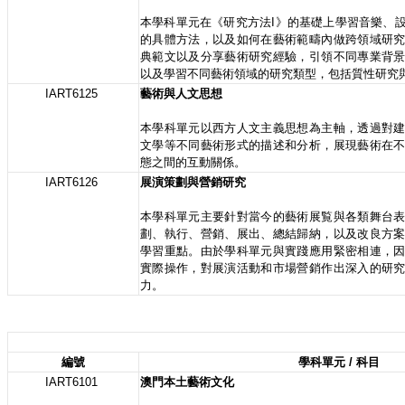
本學科單元在《研究方法I》的基礎上學習音樂、
的具體方法，以及如何在藝術範疇內做跨領域研
典範文以及分享藝術研究經驗，引領不同專業背
以及學習不同藝術領域的研究類型，包括質性研究
IART6125
藝術與人文思想
本學科單元以西方人文主義思想為主軸，透過對
文學等不同藝術形式的描述和分析，展現藝術在
態之間的互動關係。
IART6126
展演策劃與營銷研究
本學科單元主要針對當今的藝術展覧與各類舞台
劃、執行、營銷、展出、總結歸納，以及改良方
學習重點。由於學科單元與實踐應用緊密相連，
實際操作，對展演活動和市場營銷作出深入的研
力。
編號
學科單元 / 科目
IART6101
澳門本土藝術文化