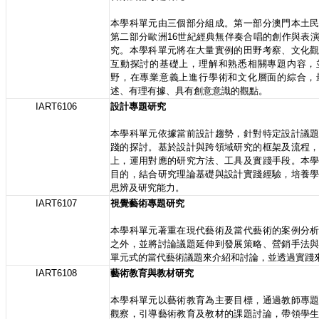
本學科單元由三個部分組成。第一部分澳門本土
第二部分歐洲16世紀經典無伴奏合唱的創作與表
究。本學科單元將在大量實例的田野考察、文化
互動探討的基礎上，理解和熟悉相關專題内容，
野，在專業意義上進行學術和文化層面的綜合，
述、有理有據、具有創意意識的觀點。
IART6106
設計專題研究
本學科單元依據當前設計趨勢，針對特定設計議
踐的探討。基於設計與跨領域研究的框架及流程
上，運用對應的研究方法、工具及實踐手段。本
目的，結合研究理論基礎與設計實踐經驗，培養
思辨及研究能力。
IART6107
視覺藝術專題研究
本學科單元著重在現代藝術及當代藝術的案例分
之外，並將討論議題延伸到發展策略、營銷手法
單元式的當代藝術議題來介紹和討論，並透過實踐
IART6108
藝術教育與教材研究
本學科單元以藝術教育為主要目標，通過教師專
觀察，引導藝術教育及教材的課題討論，帶領學