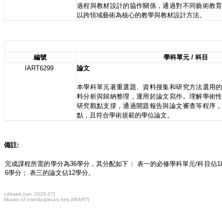
過程與教材設計的協作關係，通過對不同藝術教
以跨領域藝術為核心的教學與教材設計方法。
編號
學科單元 / 科目
IART6299
論文
本學科單元著重選題、資料搜集和研究方法選用
料分析與歸納整理，運用於論文寫作。理解學術
研究觀點支撐，通過開題報告與論文審查等程序
點，且符合學術規範的學位論文。
備註:
完成課程所需的學分為36學分，其分配如下： 表一的必修學科單元/科目佔1
6學分； 表三的論文佔12學分。
cd4web [ver. 2025.07]
Master of Interdiciplinary Arts (MIART)