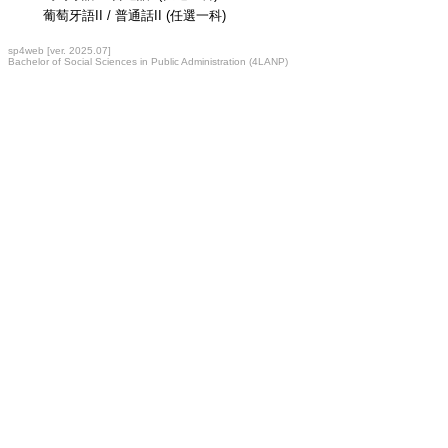
葡萄牙語II / 普通話II (任選一科)
sp4web [ver. 2025.07]
Bachelor of Social Sciences in Public Administration (4LANP)