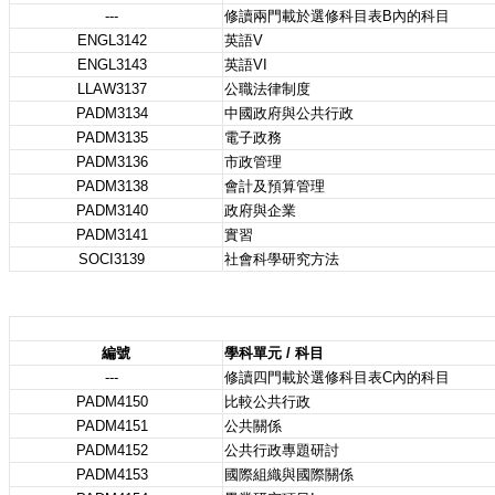
---
修讀兩門載於選修科目表B內的科目
ENGL3142
英語V
ENGL3143
英語VI
LLAW3137
公職法律制度
PADM3134
中國政府與公共行政
PADM3135
電子政務
PADM3136
市政管理
PADM3138
會計及預算管理
PADM3140
政府與企業
PADM3141
實習
SOCI3139
社會科學研究方法
編號
學科單元 / 科目
---
修讀四門載於選修科目表C內的科目
PADM4150
比較公共行政
PADM4151
公共關係
PADM4152
公共行政專題研討
PADM4153
國際組織與國際關係