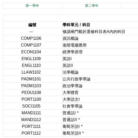
第一學年
第二學年
編號
學科單元 / 科目
---
修讀兩門載於選修科目表A內的科目
COMP1106
資訊概論
COMP1107
進階電腦應用
ECON1104
經濟學原理
ENGL1109
英語I
ENGL1110
英語II
LLAW1102
法學概論
PADM1101
公共行政學導論
PADM1103
政治學導論
PEDU1108
大學體育
PORT1100
大學語文I
SOCI1105
社會學導論
MAND1111
普通話I *
MAND1112
普通話II *
PORT1111
葡萄牙語I *
PORT1112
葡萄牙語II *