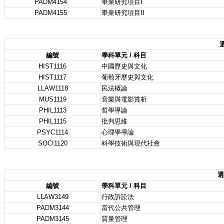
PADM4154
畢業研究項目I
PADM4155
畢業研究項目II
選
編號
學科單元 / 科目
HIST1116
中國歷史與文化
HIST1117
葡萄牙歷史與文化
LLAW1118
民法概論
MUS1119
音樂與電影賞析
PHIL1113
哲學導論
PHIL1115
批判思維
PSYC1114
心理學導論
SOCI1120
科學技術與現代社會
選
編號
學科單元 / 科目
LLAW3149
行政訴訟法
PADM3144
當代公共管理
PADM3145
質量管理