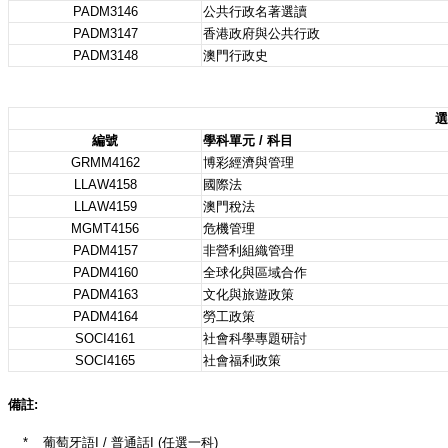
PADM3146
公共行政名著選讀
PADM3147
香港政府與公共行政
PADM3148
澳門行政史
選
編號
學科單元 / 科目
GRMM4162
博彩經濟與管理
LLAW4158
國際法
LLAW4159
澳門稅法
MGMT4156
危機管理
PADM4157
非營利組織管理
PADM4160
全球化與區域合作
PADM4163
文化與旅遊政策
PADM4164
勞工政策
SOCI4161
社會科學專題研討
SOCI4165
社會福利政策
備註:
*
葡萄牙語I / 普通話I (任選一科)