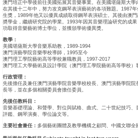
澳門培正中學後前往美國拓展其音樂事業。在美國堪薩斯大學
在其後十二年中，努力攻克鋼琴表演藝術的各項難題。1987
生獎，1989年他又以優異成績取得鋼琴表演碩士。其後由澳
奬學金，繼續研究院的學業。1993年因其音樂理論研究的成
功取得音樂藝術博士學位，並獲頒學術優異獎。
教學：
美國堪薩斯大學音樂系助教，1989-1994
澳門演藝學院音樂學校導師，1995至今
澳門理工學院藝術高等學校兼職教員，1997-2017
澳門理工大學藝術及設計學院（澳門理工學院藝術高等學校）客
行政管理：
先後擔任及兼任澳門演藝學院音樂學校校長、澳門演藝學院院
長等，並在多個相關委員會擔任委員。
先後任教科目：
音樂基礎理論、和聲學、對位與賦格、曲式、二十世紀技巧、
評鑑、鋼琴演奏、學位論文等。
主要社會兼任：
多個藝術團體及教學機構之顧問、中國文聯全