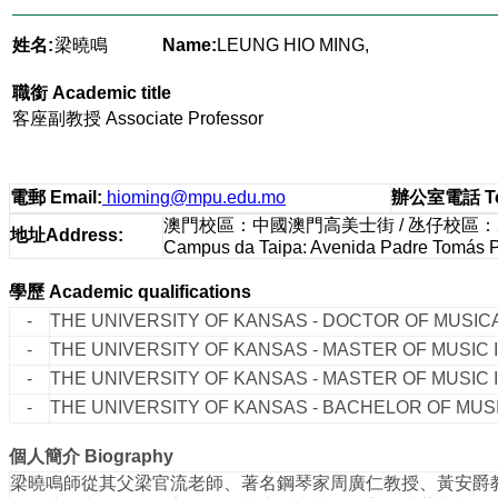
姓名:
梁曉鳴
Name:
LEUNG HIO MING,
職銜
Academic title
客座副教授 Associate Professor
電郵
Email
:
hioming@mpu.edu.mo
辦公室電話
T
澳門校區：中國澳門高美士街 / 氹仔校區
地址
Address
:
Campus da Taipa: Avenida Padre Tomás Pe
學歷
Academic qualifications
-
THE UNIVERSITY OF KANSAS - DOCTOR OF MUSICA
-
THE UNIVERSITY OF KANSAS - MASTER OF MUSIC I
-
THE UNIVERSITY OF KANSAS - MASTER OF MUSIC 
-
THE UNIVERSITY OF KANSAS - BACHELOR OF MUSIC
個人簡介
Biography
梁曉鳴師從其父梁官流老師、著名鋼琴家周廣仁教授、黃安爵