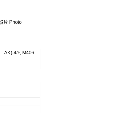
照片 Photo
AK)-4/F, M406