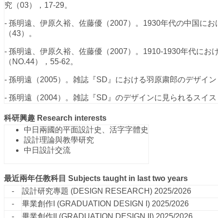
究（03），17-29。
- 孫明遠、伊原久裕、佐藤優（2007）。1930年代の中
（43）。
- 孫明遠、伊原久裕、佐藤優（2007）。1910-1930
（NO.44），55-62。
- 孫明遠（2005）。雑誌『SD』における羽原粛郎のデザイ
- 孫明遠（2004）。雑誌『SD』のデザインに見られるス
科研興趣
Research interests
中日兩國的平面設計史、活字字體史
設計理論與教學研究
中日設計交流
最近兩年任教科目
Subjects taught in last two years
-
設計研究專題
(DESIGN RESEARCH)
2025/2026
-
畢業創作I
(GRADUATION DESIGN I)
2025/2026
-
畢業創作II
(GRADUATION DESIGN II)
2025/2026