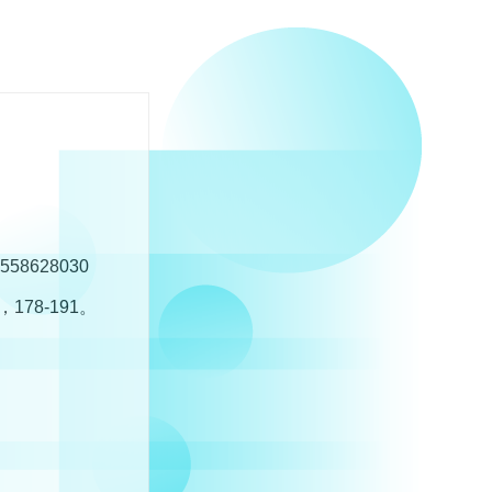
628030
78-191。