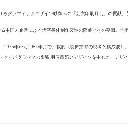
国におけるグラフィックデザイン動向への『芸文印刷月刊』の貢献
年代における中国人企業による活字書体制作製造の隆盛とその要因。芸
ン 1975年から1984年まで。載於《羽原粛郎の思考と構成展
イス・タイポグラフィの影響:羽原肅郎のデザインを中心に。デザイ