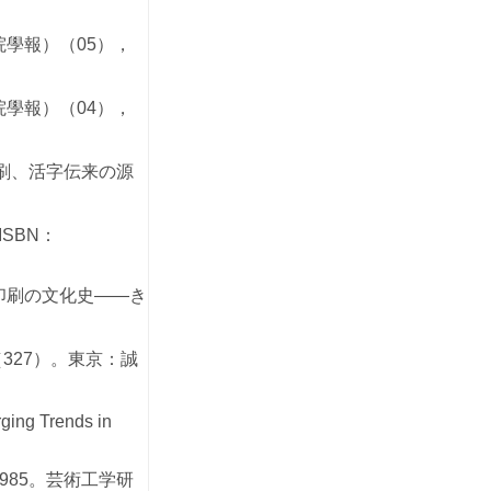
學報）（05），
學報）（04），
印刷、活字伝来の源
ISBN：
印刷の文化史——き
327）。東京：誠
ging Trends in
985。芸術工学研