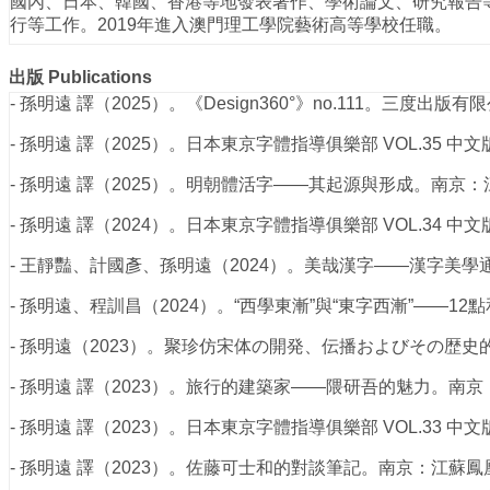
國內、日本、韓國、香港等地發表著作、學術論文、研究報告
行等工作。2019年進入澳門理工學院藝術高等學校任職。
出版
Publications
- 孫明遠 譯（2025）。《Design360°》no.111。三度出版有限
- 孫明遠 譯（2025）。日本東京字體指導俱樂部 VOL.35 中文版。
- 孫明遠 譯（2025）。明朝體活字——其起源與形成。南京：江蘇鳳
- 孫明遠 譯（2024）。日本東京字體指導俱樂部 VOL.34 中文版。
- 王靜豔、計國彥、孫明遠（2024）。美哉漢字——漢字美學通識
- 孫明遠、程訓昌（2024）。“西學東漸”與“東字西漸”——12
- 孫明遠（2023）。聚珍仿宋体の開発、伝播およびその歴史的
- 孫明遠 譯（2023）。旅行的建築家——隈研吾的魅力。南京：江蘇
- 孫明遠 譯（2023）。日本東京字體指導俱樂部 VOL.33 中文版。
- 孫明遠 譯（2023）。佐藤可士和的對談筆記。南京：江蘇鳳凰美術出