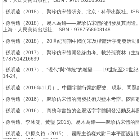
京：人民美術出版社。ISBN：9787102083612
- 孫明遠（2018）。聚珍仿宋體研究。北京：科學出版社。ISBN: 9
- 孫明遠（2018）。易木為鉛——聚珍仿宋體的開發及其周邊。
上海：人民美術出版社。ISBN：9787558608148
- 孫明遠（2018）。20世紀前期中國仿宋及楷體活字開發活動
- 孫明遠（2017）。聚珍仿宋體開發緣由考。載於孫寶林（
9787514216639
- 孫明遠（2017）。“現代”與“傳統”的融攝——19世紀至
14-24。
- 孫明遠（2016年11月）。中國字體行業的歷史、現狀、
- 孫明遠（2016）。聚珍仿宋體的開發技術與藍本考辯。陝西教
- 孫明遠（2016）。商務印書館的金屬活字字體開發活動及其歷史
- 孫明遠、李冰湜、黃瑩 (2015)。易木為鉛——聚珍仿宋體的開
- 孫明遠、伊原久裕（2015）。國際主義樣式對日本平面設計