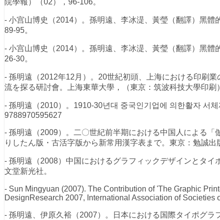
院學報）（02），96-106。
- 小宫山博史（2014）。孫明遠、李冰湜、黃瑩（翻譯）黑
89-95。
- 小宫山博史（2014）。孫明遠、李冰湜、黃瑩（翻譯）黑
26-30。
- 孫明遠（2012年12月）。20世紀初頭、上海における
流を探る研討會。上海東華大學，（東京：筑波科技大學印刷
- 孫明遠（2010）。1910-30년대 중국인기업에 의한활자 
9788970595627
- 孫明遠（2009）。二〇世紀前半期における中国人によ
りしたん版・古活字版から新常用漢字表まで。東京：勉誠出版。ISB
- 孫明遠（2008）中国におけるグラフィックデザインとタイポ
文堂新光社。
- Sun Mingyuan (2007). The Contribution of 'The Graphic Pri
DesignResearch 2007, International Association of Societie
- 孫明遠、伊原久裕（2007）。日本における国際タイポグラ