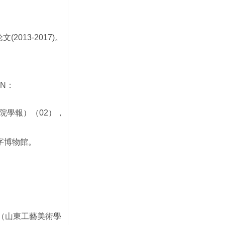
13-2017)。
N：
學院學報）（02），
字博物館。
術（山東工藝美術學