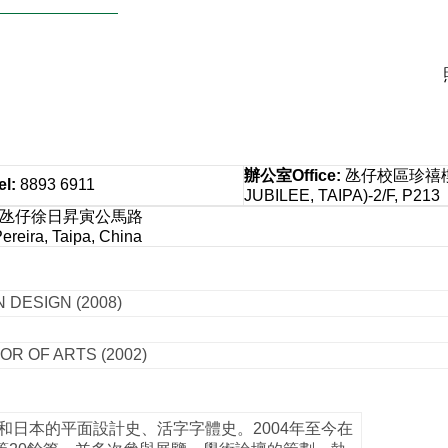
辦公室
Office
:
氹仔校區珍禧樓 
el
:
8893 6911
JUBILEE, TAIPA)-2/F, P213
：氹仔徐日昇寅公馬路
reira, Taipa, China
 DESIGN (2008)
OR OF ARTS (2002)
和日本的平面設計史、活字字體史。2004年至今在