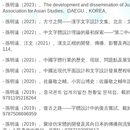
- 孫明遠（2023）。The development and dissemination of Juzhen
Association for Asian Studies。DAEGU，KOREA。
- 孫明遠（2023）。方寸之間——漢字文字設計文集。北京：文化藝術
- 孫明遠（2022）。中文字體設計理論的最初探索——“第二中
- 孫明遠、汪文（2021）。漢文正楷的開發、傳播、影響及再
114。
- 孫明遠（2021）。中國字體行業的歷史、現狀、問題點及展望
- 孫明遠（2021）。中國近現代平面設計和文字設計發展歷程研究-
- 孫明遠（2020）。佐藤敬之輔。小宮山博史：佐藤敬之輔年譜
- 孫明遠（2019）。중국폰트 업계의발전 현황및 문제점
9791195218264
- 孫明遠（2019）。復古之路——字體設計中的復古嘗試。
9787508696959
- 孫明遠（2019）。聚珍仿宋體的開發及其向日本的傳播與