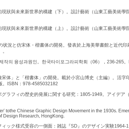
體的現狀與未來新世界的構建（下）。設計藝術（山東工藝美術學院
體的現狀與未來新世界的構建（上）。設計藝術（山東工藝美術學院
印刷業の状況と仿宋体・楷書体の開発。發表於上海美華書館と近代
）。
서체제작의 융성과원인。한국타이포그라피학회（06），236-265。
る「倣宋体」と「楷書体」の開発。載於小宮山博史（主編）。活字
N：978-4585032182
グラフィの歴史的発展に関する研究：1805-1949。アイデア（
nter' tothe Chinese Graphic Design Movement in the 1930s. Emer
s of Design Research, HongKong.
フィック様式受容の一側面：雑誌『SD』のデザイン実験1964-1