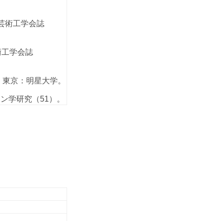
。芸術工学会誌
術工学会誌
》。東京：明星大学。
ン学研究（51）。