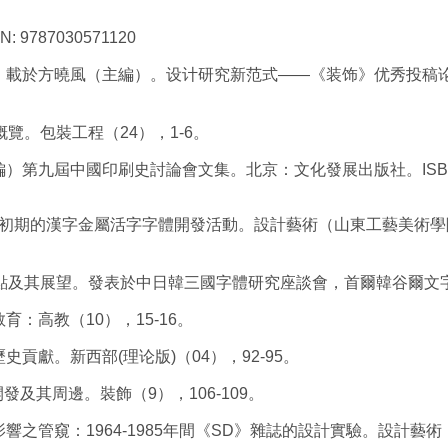
787030571120
載於方曉風（主編）。设计研究新范式——《装饰》优秀投稿论文(20
概覽。包裝工程（24），1-6。
主編）第九屆中國印刷史討論會文集。北京：文化發展出版社。ISB
20世紀初期的漢字金屬活字字體開發活動。設計藝術（山東工藝美術
問題點及其展望。發表於中日韓三國字體研究座談會，首爾韓谷爾文
育：高教（10），15-16。
貢獻。新西部(理论版)（04），92-95。
發及其周邊。裝飾（9），106-109。
影響之管窺：1964-1985年間《SD》雜誌的設計實驗。設計藝