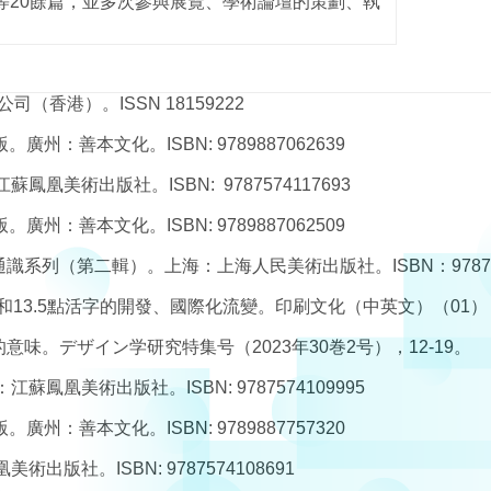
等20餘篇，並多次參與展覽、學術論壇的策劃、執
公司（香港）。ISSN 18159222
廣州：善本文化。ISBN: 9789887062639
凰美術出版社。ISBN: 9787574117693
廣州：善本文化。ISBN: 9789887062509
系列（第二輯）。上海：上海人民美術出版社。ISBN：9787558
點和13.5點活字的開發、國際化流變。印刷文化（中英文）（01），1
意味。デザイン学研究特集号（2023年30巻2号），12-19。
鳳凰美術出版社。ISBN: 9787574109995
廣州：善本文化。ISBN: 9789887757320
版社。ISBN: 9787574108691