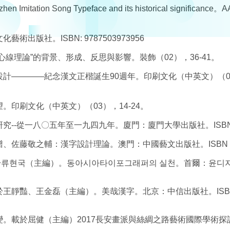
 Imitation Song Typeface and its historical significance。
出版社。ISBN: 9787503973956
心線理論”的背景、形成、反思與影響。裝飾（02），36-41。
設計————紀念漢文正楷誕生90週年。印刷文化（中英文）（04）
。印刷文化（中英文）（03），14-24。
-從一八〇五年至一九四九年。廈門：廈門大學出版社。ISBN: 978
、佐藤敬之輔：漢字設計理論。澳門：中國藝文出版社。ISBN：978
。載於류현국（主編）。동아시아타이포그래퍼의 실천。首爾：윤디자
載於王靜豔、王金磊（主編）。美哉漢字。北京：中信出版社。ISB
流變。載於屈健（主編）2017長安畫派與絲綢之路藝術國際學術