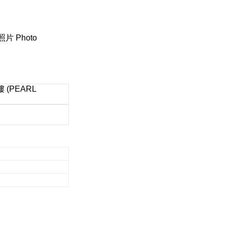
照片 Photo
(PEARL