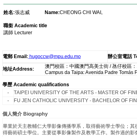
姓名:
張志威
Name:
CHEONG CHI WAI,
職銜
Academic title
講師 Lecturer
電郵
Email
:
hugoccw@mpu.edu.mo
辦公室電話
T
澳門校區：中國澳門高美士街 / 氹仔校區
地址
Address
:
Campus da Taipa: Avenida Padre Tomás Pe
學歷
Academic qualifications
-
TAIPEI UNIVERSITY OF THE ARTS - MASTER OF FINE
-
FU JEN CATHOLIC UNIVERSITY - BACHELOR OF FIN
個人簡介
Biography
畢業於天主教輔仁大學影像傳播學系，取得藝術學士學位；其
得藝術碩士學位。主要從事影像製作及教學工作。製作過的影